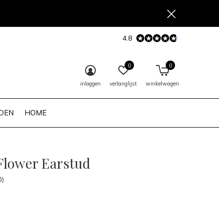
4.8
0
0
inloggen
verlanglijst
winkelwagen
DEN
HOME
 Flower Earstud
0)