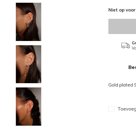
Niet op voo
Gr
Va
Bes
Gold plated 9
Toevoege