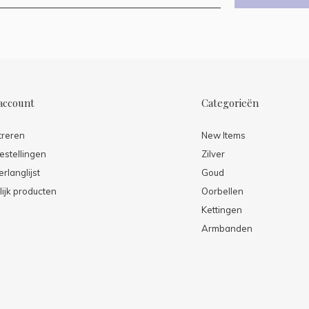
account
Categorieën
treren
New Items
estellingen
Zilver
erlanglijst
Goud
lijk producten
Oorbellen
Kettingen
Armbanden