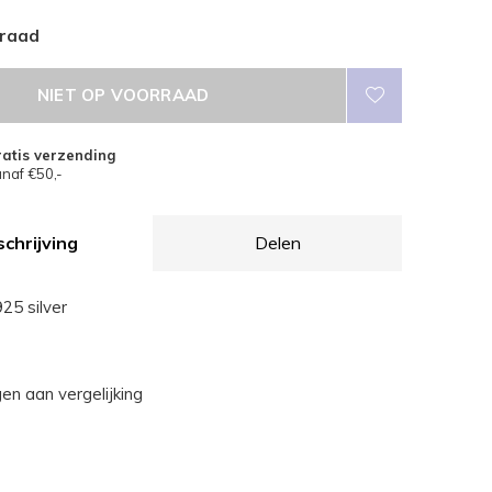
rraad
NIET OP VOORRAAD
atis verzending
naf €50,-
chrijving
Delen
25 silver
n aan vergelijking