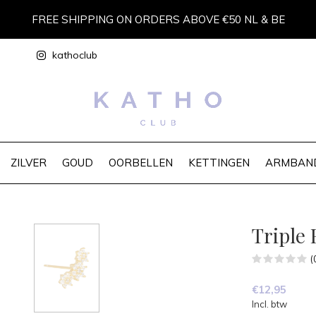
FREE SHIPPING ON ORDERS ABOVE €50 NL & BE
kathoclub
ZILVER
GOUD
OORBELLEN
KETTINGEN
ARMBAN
Triple
(
€12,95
Incl. btw