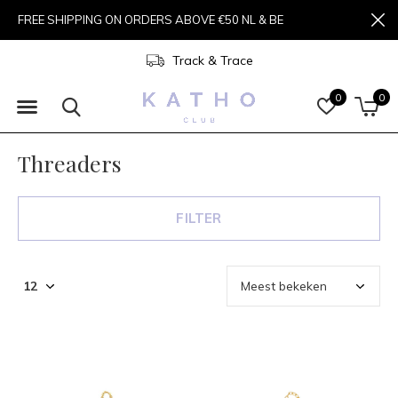
FREE SHIPPING ON ORDERS ABOVE €50 NL & BE
Track & Trace
0
0
Threaders
FILTER