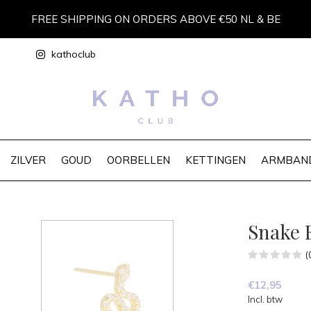
FREE SHIPPING ON ORDERS ABOVE €50 NL & BE
kathoclub
ZILVER
GOUD
OORBELLEN
KETTINGEN
ARMBAN
Snake 
(
€12,95
Incl. btw