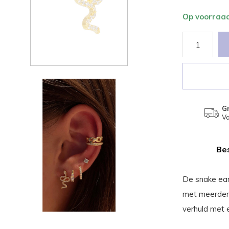
Op voorraa
Gr
Va
Bes
De snake ear
met meerdere
verhuld met 