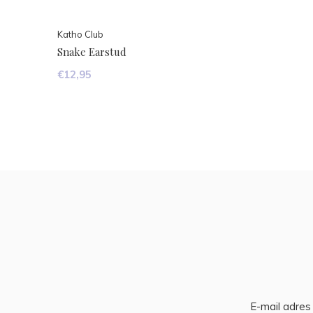
Katho Club
Snake Earstud
€12,95