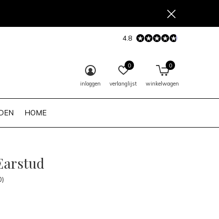
4.8
0
0
inloggen
verlanglijst
winkelwagen
DEN
HOME
Earstud
0)