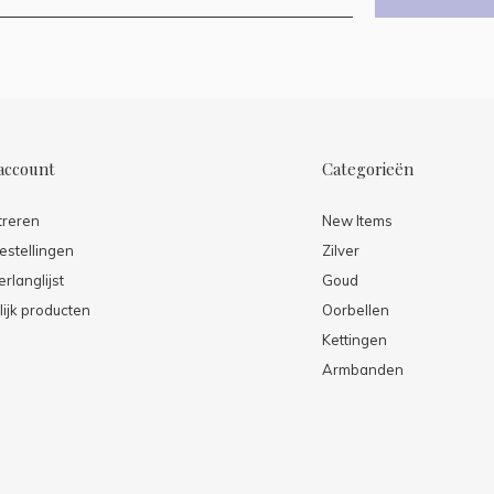
account
Categorieën
treren
New Items
estellingen
Zilver
erlanglijst
Goud
lijk producten
Oorbellen
Kettingen
Armbanden