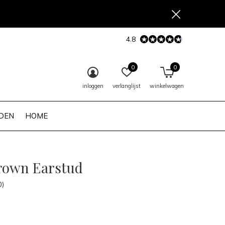
4.8
0
0
inloggen
verlanglijst
winkelwagen
DEN
HOME
rown Earstud
0)