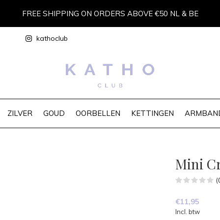
FREE SHIPPING ON ORDERS ABOVE €50 NL & BE
kathoclub
ZILVER
GOUD
OORBELLEN
KETTINGEN
ARMBAN
Mini C
(
€11,95
Incl. btw