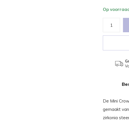
Op voorraa
Gr
Va
Bes
De Mini Crow
gemaakt van 
zirkonia stee