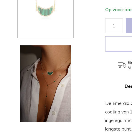
Op voorraa
Gr
Va
Bes
De Emerald G
coating van 
ingelegd met 
langste punt