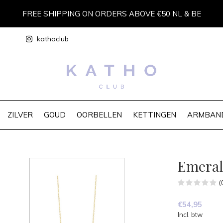
FREE SHIPPING ON ORDERS ABOVE €50 NL & BE
kathoclub
ZILVER
GOUD
OORBELLEN
KETTINGEN
ARMBAN
Emeral
(
€54,95
Incl. btw