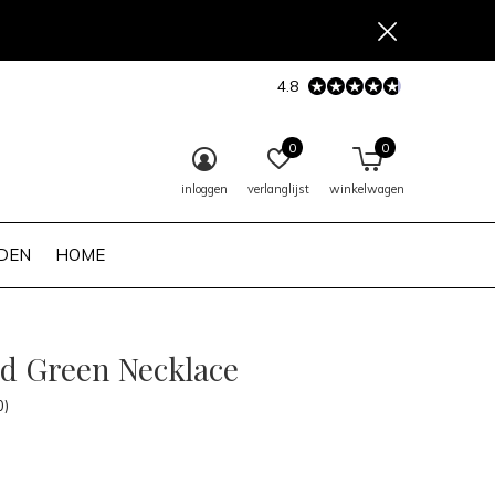
4.8
0
0
inloggen
verlanglijst
winkelwagen
DEN
HOME
d Green Necklace
0)