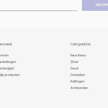
ABON
account
Categorieën
treren
New Items
estellingen
Zilver
erlanglijst
Goud
lijk producten
Oorbellen
Kettingen
Armbanden