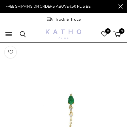
FREE SHIPPING ON ORDERS ABOVE €50 NL & BE
Track & Trace
0
0