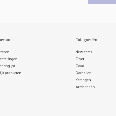
account
Categorieën
treren
New Items
estellingen
Zilver
erlanglijst
Goud
lijk producten
Oorbellen
Kettingen
Armbanden