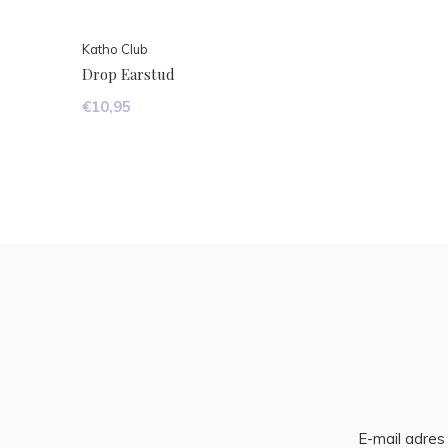
Katho Club
Drop Earstud
€10,95