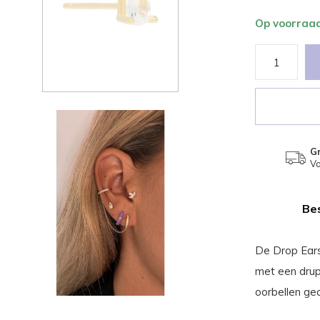
Op voorraa
Gr
Va
Bes
De Drop Earst
met een drup
oorbellen g