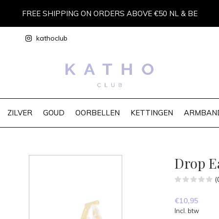
FREE SHIPPING ON ORDERS ABOVE €50 NL & BE
kathoclub
ZILVER
GOUD
OORBELLEN
KETTINGEN
ARMBAN
Drop E
(
€10,95
Incl. btw