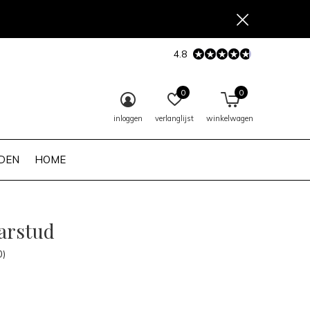
4.8
0
0
inloggen
verlanglijst
winkelwagen
DEN
HOME
arstud
0)