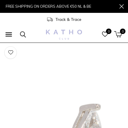
FREE SHIPPING ON ORDERS ABOVE €50 NL & BE
Track & Trace
0
0