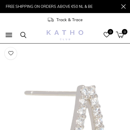
FREE SHIPPING ON ORDERS ABOVE €50 NL & BE
Track & Trace
0
0