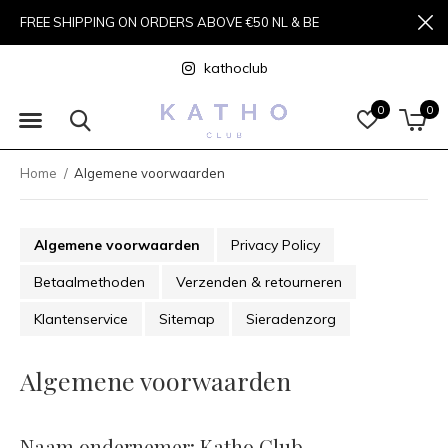
FREE SHIPPING ON ORDERS ABOVE €50 NL & BE
kathoclub
0
0
Home
Algemene voorwaarden
Algemene voorwaarden
Privacy Policy
Betaalmethoden
Verzenden & retourneren
Klantenservice
Sitemap
Sieradenzorg
Algemene voorwaarden
Naam ondernemer: Katho Club