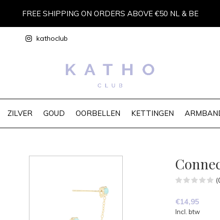
FREE SHIPPING ON ORDERS ABOVE €50 NL & BE
kathoclub
ZILVER
GOUD
OORBELLEN
KETTINGEN
ARMBAN
Connec
(
€14,95
Incl. btw