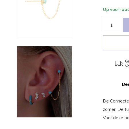
Op voorraa
Gr
Va
Bes
De Connected
zomer. De tu
Voor deze oo