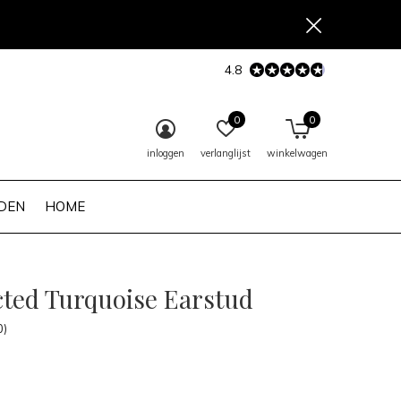
4.8
0
0
inloggen
verlanglijst
winkelwagen
DEN
HOME
ted Turquoise Earstud
0)