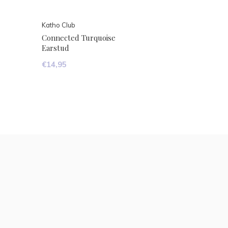
Katho Club
Connected Turquoise
Earstud
€14,95