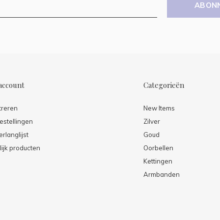
ABON
account
Categorieën
treren
New Items
estellingen
Zilver
erlanglijst
Goud
lijk producten
Oorbellen
Kettingen
Armbanden